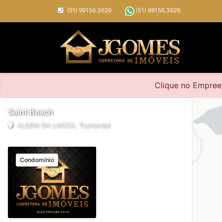
(51) 99156.3626
(51) 99156.3626
Clique no Empreen
Saint Beach
ALDEIA DA LAGOA, Tramandaí
Condomínio