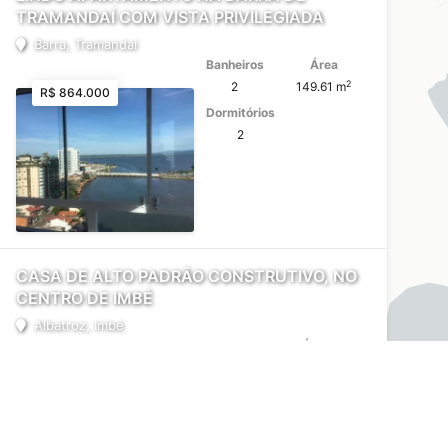
TRAMANDAÍ COM VISTA PRIVILEGIADA
Barra, Tramandaí
Banheiros
Área
2
2
149.61 m
R$ 864.000
Dormitórios
2
CASA DE ALTO PADRÃO CONSTRUTIVO, NO
CENTRO DE IMBÉ
Albatroz, Imbé
Banheiros
Área
2
2
120 m
R$ 320.000
Dormitórios
2