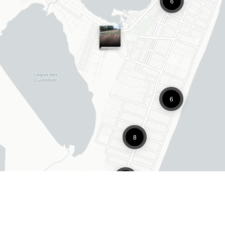
6
6
8
4