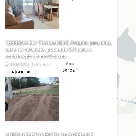
TERRENO EM TRAMANDAÍ, Próprio para sítio,
casa de veraneio, pousada OU para a
construção de até 6 casas
Área
HUMAITA, Tramandaí
2
3040 m
R$ 410.000
LINDO APARTAMENTO NA BARRA DE