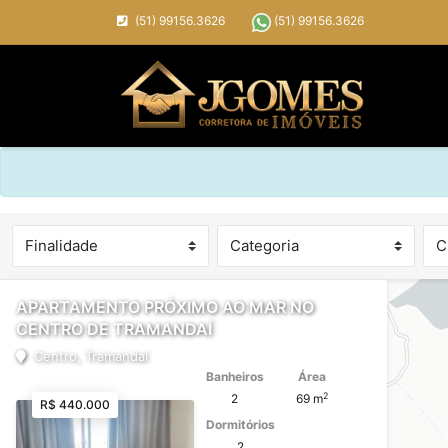
(51) 99156.3626
(51) 99156.3626
APARTAMENTO PRÓXIMO AO MAR NO
CENTRO DE TRAMANDAÍ
Centro, Tramandaí
Banheiros
Área
2
2
69 m
R$ 440.000
Dormitórios
2