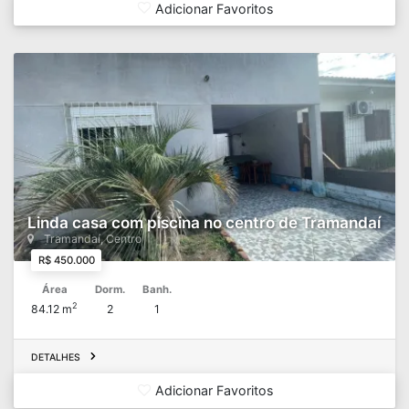
Adicionar Favoritos
Linda casa com piscina no centro de Tramandaí
Tramandaí, Centro
R$ 450.000
Área
Dorm.
Banh.
2
84.12 m
2
1
DETALHES
Adicionar Favoritos