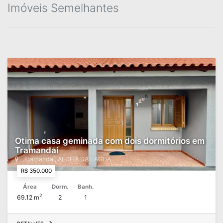
Imóveis Semelhantes
Otima casa geminada com dois dormitórios em
Tramandaí
Tramandaí, ALDEIA DA LAGOA
R$ 350.000
Área
Dorm.
Banh.
2
69.12 m
2
1