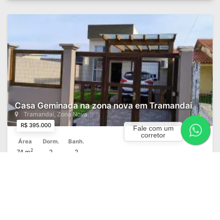
Casa Geminada na zona nova em Tramandaí
Tramandaí, Zona Nova
R$ 395.000
Fale com um
corretor
Área
Dorm.
Banh.
2
74 m
2
2
DETALHES
Adicionar Favoritos