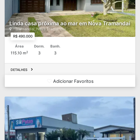
Linda casa próxima ao mar em Nova Tramandaí
Tramandaí, Nova Tramandaí
R$ 490.000
Área
Dorm.
Banh.
2
115.10 m
3
3
DETALHES
Adicionar Favoritos