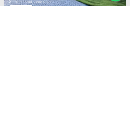
Tramandaí, Zona Nova
R$ 702.000
Área
Dorm.
Banh.
2
107 m
3
2
DETALHES
Adicionar Favoritos
Excelente casa , com alto padrão construtivo
em Tramandaí
Tramandaí, Tiroleza