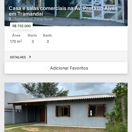
Casa e salas comerciais na Av. Protásio Alves
em Tramandaí
Tramandaí, Zona Nova
R$ 702.000
Área
Dorm.
Banh.
2
170 m
3
3
DETALHES
Adicionar Favoritos