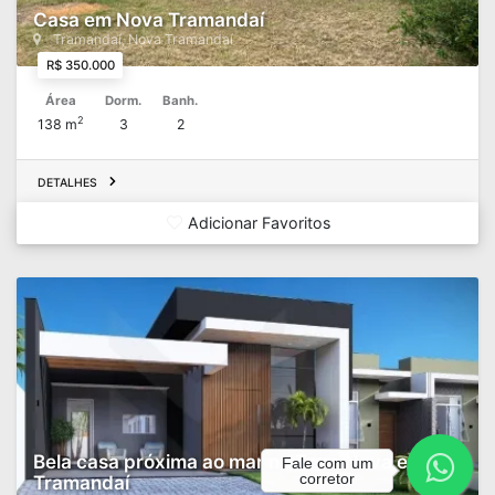
Casa em Nova Tramandaí
Tramandaí, Nova Tramandaí
R$ 350.000
Área
Dorm.
Banh.
2
138 m
3
2
DETALHES
Adicionar Favoritos
Bela casa próxima ao mar na Zona Nova em
Fale com um
corretor
Tramandaí